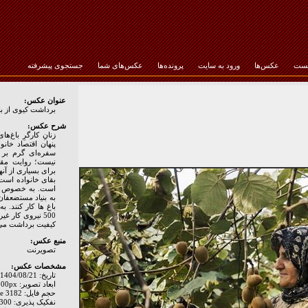
خست
عکس‌ها
ورود به سایت
پرونده‌ها
عکس‌های شما
جستجوی پیشرفته
رمز عبور :
عنوان عکس:
برداشت کیوی از ب
شرح عکس:
زنانِ کارگرِ باغ‌
پنهان اقتصاد خانوا
سفره‌ای گرم بر خ
نیست؛ روایت مقا
برای بسیاری از آ
بقای خانواده است.
است. به خصوص آن
به بنیاد مستضعفان 
کیفیت برداشت می 
منبع عکس:
تصويرنت
مشخصات عکس:
تاریخ: 1404/08/21
ابعاد تصویر: 3000px * 2000px
حجم فایل: 3182 Byte
نفکیک پذیری: Hor: 300 - Ver: 300