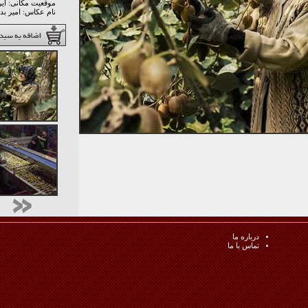
موقعیت مکانی: اير
نام عکاس: امير ب
درباره ما
تماس با ما