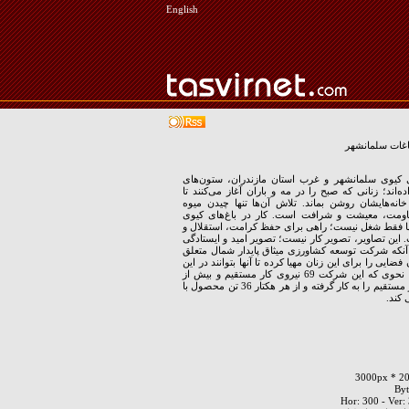
English
اغات سلمانشهر
های کیوی سلمانشهر و غرب استان مازندران، ستون‌های
ده‌اند؛ زنانی که صبح را در مه‌ و باران آغاز می‌کنند تا
انه‌هایشان روشن بماند. تلاش آن‌ها تنها چیدن میوه
ومت، معیشت و شرافت است. کار در باغ‌های کیوی
نها فقط شغل نیست؛ راهی برای حفظ کرامت، استقلال و
 این تصاویر، تصویر کار نیست؛ تصویر امید و ایستادگی
که شرکت توسعه کشاورزی میثاق پایدار شمال متعلق
فضایی را برای این زنان مهیا کرده تا آنها بتوانند در این
باغ ها کار کنند. به نحوی که این شرکت 69 نیروی کار مستقیم و بیش از
500 نیروی کار غیر مستقیم را به کار گرفته و از هر هکتار 36 تن محصول با
کند.