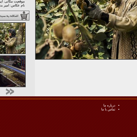
موقعیت مکانی: اير
نام عکاس: امير ب
درباره ما
تماس با ما