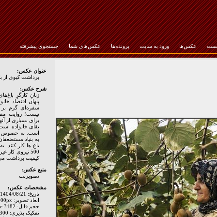
خست
عکس‌ها
ورود به سایت
پرونده‌ها
عکس‌های شما
جستجوی پیشرفته
رمز عبور :
عنوان عکس:
برداشت کیوی از ب
شرح عکس:
زنانِ کارگرِ باغ‌
پنهان اقتصاد خانوا
سفره‌ای گرم بر خ
نیست؛ روایت مقا
برای بسیاری از آ
بقای خانواده است.
است. به خصوص آن
به بنیاد مستضعفان 
کیفیت برداشت می 
منبع عکس:
تصويرنت
مشخصات عکس:
تاریخ: 1404/08/21
ابعاد تصویر: 3000px * 2000px
حجم فایل: 3182 Byte
نفکیک پذیری: Hor: 300 - Ver: 300