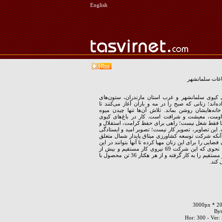
English
اغات سلمانشهر
های کیوی سلمانشهر و غرب استان مازندران، ستون‌های
ده‌اند؛ زنانی که صبح را در مه‌ و باران آغاز می‌کنند تا
انه‌هایشان روشن بماند. تلاش آن‌ها تنها چیدن میوه
ومت، معیشت و شرافت است. کار در باغ‌های کیوی
نها فقط شغل نیست؛ راهی برای حفظ کرامت، استقلال و
 این تصاویر، تصویر کار نیست؛ تصویر امید و ایستادگی
که شرکت توسعه کشاورزی میثاق پایدار شمال متعلق
فضایی را برای این زنان مهیا کرده تا آنها بتوانند در این
باغ ها کار کنند. به نحوی که این شرکت 69 نیروی کار مستقیم و بیش از
500 نیروی کار غیر مستقیم را به کار گرفته و از هر هکتار 36 تن محصول با
کند.