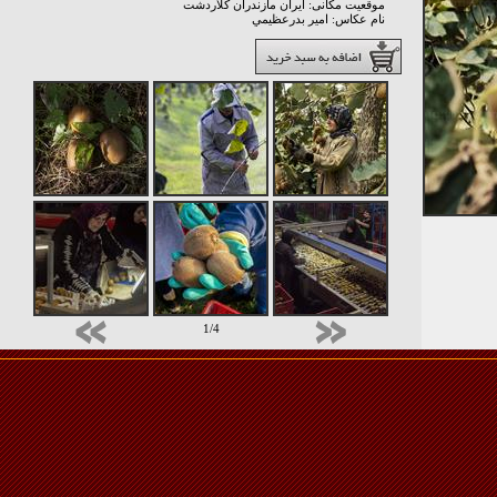
موقعیت مکانی: ايران مازندران کلاردشت
نام عکاس: امير بدرعظيمي
1/4