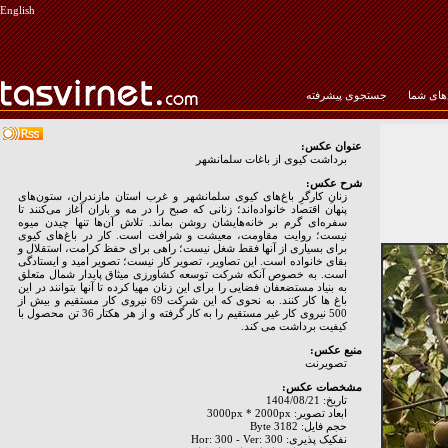
English
ای شما
جستجوی پیشرفته
عنوان عکس:
برداشت کیوی از باغات سلمانشهر
شرح عکس:
زنانِ کارگرِ باغ‌های کیوی سلمانشهر و غرب استان مازندران، ستون‌های
پنهان اقتصاد خانواده‌اند؛ زنانی که صبح را در مه‌ و باران آغاز می‌کنند تا
سفره‌ای گرم بر خانه‌هایشان روشن بماند. تلاش آن‌ها تنها چیدن میوه
نیست؛ روایت مقاومت، معیشت و شرافت است. کار در باغ‌های کیوی
برای بسیاری از آنها فقط شغل نیست؛ راهی برای حفظ کرامت، استقلال و
بقای خانواده است. این تصاویر، تصویر کار نیست؛ تصویر امید و ایستادگی
است. به خصوص آنکه شرکت توسعه کشاورزی میثاق پایدار شمال متعلق
به بنیاد مستضعفان فضایی را برای این زنان مهیا کرده تا آنها بتوانند در این
باغ ها کار کنند. به نحوی که این شرکت 69 نیروی کار مستقیم و بیش از
500 نیروی کار غیر مستقیم را به کار گرفته و از هر هکتار 36 تن محصول با
کیفیت برداشت می کند.
منبع عکس:
تصويرنت
مشخصات عکس:
تاریخ: 1404/08/21
ابعاد تصویر: 3000px * 2000px
حجم فایل: 3182 Byte
نفکیک پذیری: Hor: 300 - Ver: 300