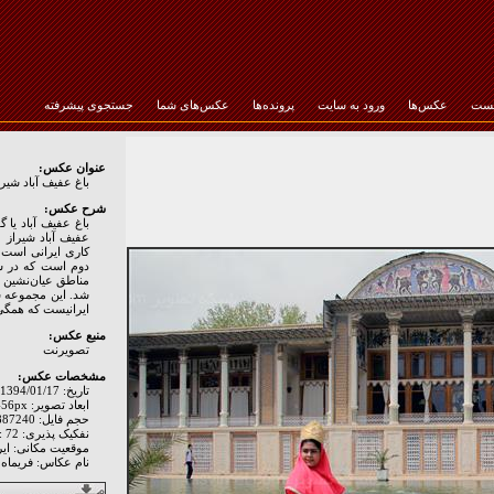
خست
عکس‌ها
ورود به سایت
پرونده‌ها
عکس‌های شما
جستجوی پیشرفته
رمز عبور :
عنوان عکس:
باغ عفیف آباد شیرا
شرح عکس:
باغ عفیف آباد یا 
عفیف آباد شیراز ج
کاری ایرانی است.
شد. این مجموعه ش
ایرانیست که همگی 
منبع عکس:
تصويرنت
مشخصات عکس:
تاریخ: 1394/01/17
ابعاد تصویر: 5184px * 3456px
حجم فایل: 2887240 Byte
نفکیک پذیری: Hor: 72 - Ver: 72
موقعیت مکانی: اير
نام عکاس: فریماه 