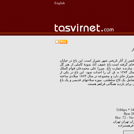
English
ز
گلشن از آثار تاریخی شهر شیراز است. این باغ در خیابان
ای گرفته است.باغ عفیف آباد نمونهٔ کاملی از هنر گل
 سازنده عمارت باغ، میرزا علی محمدخان قوام الملک
دوم است که در سال ۱۲۸۴ ه. ق. آن را احداث نمود. این باغ در یکی از
مناطق عیان‌نشین شیراز جای دارد و مجموعه در سال ۱۸۶۳ میلادی ساخته
امل یک کاخ سلطنتی، موزه سلاحهای قدیمی و یک باغ
برای بازدید همگانی فراهم هستند.
ان تهران تهران
فرهمندزاده