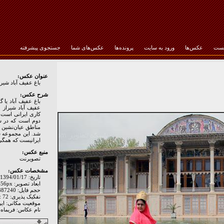
خست
عکس‌ها
ورود به سایت
پرونده‌ها
عکس‌های شما
جستجوی پیشرفته
رمز عبور :
عنوان عکس:
باغ عفیف آباد شیرا
شرح عکس:
باغ عفیف آباد یا 
عفیف آباد شیراز ج
کاری ایرانی است.
شد. این مجموعه ش
ایرانیست که همگی 
منبع عکس:
تصويرنت
مشخصات عکس:
تاریخ: 1394/01/17
ابعاد تصویر: 5184px * 3456px
حجم فایل: 2887240 Byte
نفکیک پذیری: Hor: 72 - Ver: 72
موقعیت مکانی: اير
نام عکاس: فریماه 