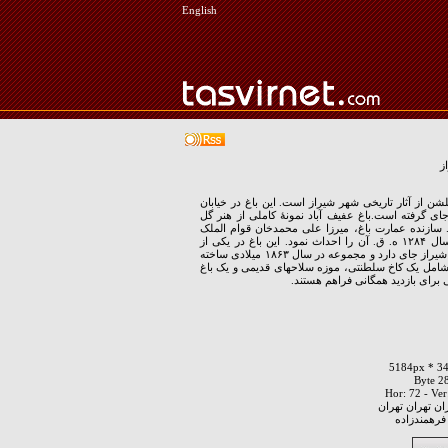
English
ز
گلشن از آثار تاریخی شهر شیراز است. این باغ در خیابان
ای گرفته است.باغ عفیف آباد نمونهٔ کاملی از هنر گل
 سازنده عمارت باغ، میرزا علی محمدخان قوام الملک
دوم است که در سال ۱۲۸۴ ه. ق. آن را احداث نمود. این باغ در یکی از
مناطق عیان‌نشین شیراز جای دارد و مجموعه در سال ۱۸۶۳ میلادی ساخته
امل یک کاخ سلطنتی، موزه سلاحهای قدیمی و یک باغ
برای بازدید همگانی فراهم هستند.
ان تهران تهران
فرهمندزاده