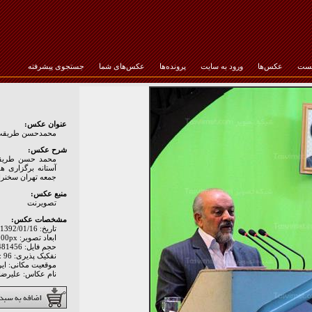
خست
عکس‌ها
ورود به سایت
پرونده‌ها
عکس‌های شما
جستجوی پیشرفته
رمز عبور :
عنوان عکس:
محمدحسن طریقت 
شرح عکس:
محمد حسن طریقت
آستانه برگزاری ه
جمعه تهران سخنرا
منبع عکس:
تصويرنت
مشخصات عکس:
تاریخ: 1392/01/16
ابعاد تصویر: 2133px * 3200px
حجم فایل: 481456 Byte
نفکیک پذیری: Hor: 96 - Ver: 96
موقعیت مکانی: اير
نام عکاس: علیرضا 