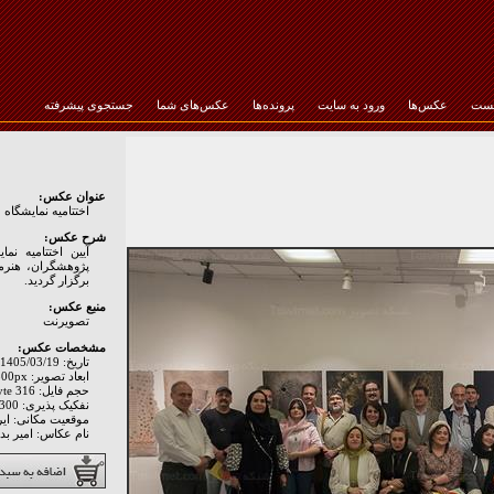
خست
عکس‌ها
ورود به سایت
پرونده‌ها
عکس‌های شما
جستجوی پیشرفته
رمز عبور :
عنوان عکس:
اختتامیه نمایشگاه
شرح عکس:
آیین اختتامیه ن
پژوهشگران، هنرمن
برگزار گردید.
منبع عکس:
تصويرنت
مشخصات عکس:
تاریخ: 1405/03/19
ابعاد تصویر: 1200px * 800px
حجم فایل: 316 Byte
نفکیک پذیری: Hor: 300 - Ver: 300
موقعیت مکانی: اير
نام عکاس: امير ب