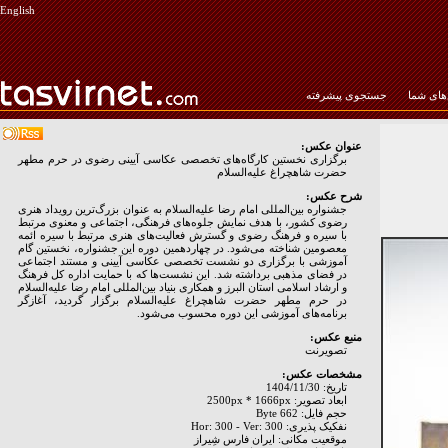
English
ای شما
جستجوی پیشرفته
عنوان عکس:
برگزاری نخستین کارگاه‌های تخصصی عکاسی آیینی رضوی در حرم مطهر
حضرت شاهچراغ علیه‌السلام
شرح عکس:
جشنواره بین‌المللی امام رضا علیه‌السلام به عنوان بزرگ‌ترین رویداد هنری
رضوی کشور، با هدف نمایش جلوه‌های فرهنگی، اجتماعی و معنوی مرتبط
با سیره و فرهنگ رضوی و گسترش فعالیت‌های هنری مرتبط با سیره ائمه
معصومین شناخته می‌شود. در چهاردهمین دوره این جشنواره، نخستین گام
آموزشی با برگزاری دو نشست تخصصی عکاسی آیینی و مستند اجتماعی
در فضای مذهبی برداشته شد. این نشست‌ها که با حمایت اداره کل فرهنگ
و ارشاد اسلامی استان البرز و همکاری بنیاد بین‌المللی امام رضا علیه‌السلام
در حرم مطهر حضرت شاهچراغ علیه‌السلام برگزار گردید، آغازگر
برنامه‌های آموزشی این دوره محسوب می‌شود.
منبع عکس:
تصويرنت
مشخصات عکس:
تاریخ: 1404/11/30
ابعاد تصویر: 2500px * 1666px
حجم فایل: 662 Byte
نفکیک پذیری: Hor: 300 - Ver: 300
موقعیت مکانی: ايران فارس شِيراز