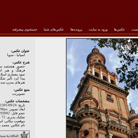
خست
عکس‌ها
ورود به سایت
پرونده‌ها
عکس‌های شما
جستجوی پیشرفته
رمز عبور :
عنوان عکس:
اسپانیا - سویا
شرح عکس:
حضور هشتصد سال
فرهنگ و هنر اسل
نمود.معماری اسلام
پیدا کرد تأثیر شگ
هنرهای مدرن سده
منبع عکس:
تصويرنت
مشخصات عکس:
تاریخ: 1391/09/24
ابعاد تصویر: 3264px * 4896px
حجم فایل: 7293092 Byte
نفکیک پذیری: Hor: 72 - Ver: 72
موقعیت مکانی: اسپان
نام عکاس: محمد 