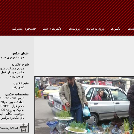
خست
عکس‌ها
ورود به سایت
پرونده‌ها
عکس‌های شما
جستجوی پیشرفته
رمز عبور :
عنوان عکس:
خرید نوروزی در 
شرح عکس:
مردم مشگین شهر نی
خاص خود از قبیل آ
نو می روند.
منبع عکس:
تصويرنت
مشخصات عکس:
تاریخ: 1393/12/28
ابعاد تصویر: 1280px * 720px
حجم فایل: 197093 Byte
نفکیک پذیری: Hor: 96 - Ver: 96
موقعیت مکانی: اير
نام عکاس: نرگس 