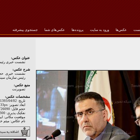
خست
عکس‌ها
ورود به سایت
پرونده‌ها
عکس‌های شما
جستجوی پیشرفته
رمز عبور :
عنوان عکس:
نشست خبری رئیس 
شرح عکس:
نشست خبری حجت ا
رئیس سازمان سینما
منبع عکس:
تصويرنت
مشخصات عکس:
تاریخ: 1393/04/02
ابعاد تصویر: 3200px * 2133px
حجم فایل: 726090 Byte
نفکیک پذیری: Hor: 300 - Ver: 300
موقعیت مکانی: اير
نام عکاس: میثم خا