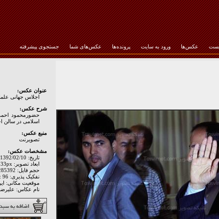
خست
عکس‌ها
ورود به سایت
پرونده‌ها
عکس‌های شما
جستجوی پیشرفته
رمز عبور :
عنوان عکس:
اجلاس جهانی علما 
شرح عکس:
حضورمحمود احمدی
اسلامی در سالن ا
منبع عکس:
تصويرنت
مشخصات عکس:
تاریخ: 1392/02/10
ابعاد تصویر: 3200px * 2133px
حجم فایل: 285392 Byte
نفکیک پذیری: Hor: 96 - Ver: 96
موقعیت مکانی: اير
نام عکاس: علیرضا 