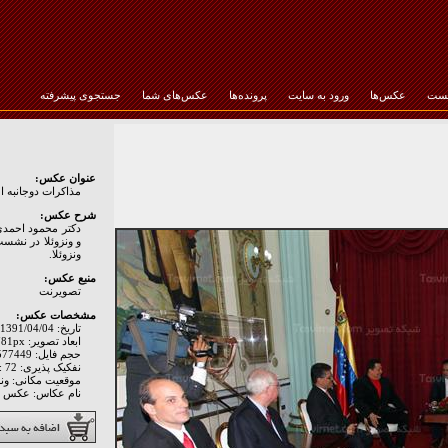
خست
عکس‌ها
ورود به سایت
پرونده‌ها
عکس‌های شما
جستجوی پیشرفته
رمز عبور :
عنوان عکس:
مذاکرات دوجانبه ا
شرح عکس:
دکتر محمود احمدی
و ونزوئلا در نشس
ونزوئلا.
منبع عکس:
تصويرنت
مشخصات عکس:
تاریخ: 1391/04/04
ابعاد تصویر: 1200px * 781px
حجم فایل: 577449 Byte
نفکیک پذیری: Hor: 72 - Ver: 72
موقعیت مکانی: ونز
نام عکاس: عکس د