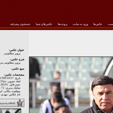
خست
عکس‌ها
ورود به سایت
پرونده‌ها
عکس‌های شما
جستجوی پیشرفته
رمز عبور :
عنوان عکس:
پرویز مظلومی
شرح عکس:
پرویز مظلومی مربی
منبع عکس:
مشخصات عکس:
تاریخ: 1390/10/27
ابعاد تصویر: 2000px * 1333px
حجم فایل: 136191 Byte
نفکیک پذیری: Hor: 72 - Ver: 72
موقعیت مکانی: اير
نام عکاس: مهدی ز