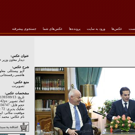
خست
عکس‌ها
ورود به سایت
پرونده‌ها
عکس‌های شما
جستجوی پیشرفته
رمز عبور :
عنوان عکس:
دیدار معاون وزیر خ
شرح عکس:
لاپو پیستللی معاو
هاشمی رفسنجانی 
منبع عکس:
تصويرنت
مشخصات عکس:
تاریخ: 1393/09/13
ابعاد تصویر: 1400px * 942px
حجم فایل: 1456747 Byte
نفکیک پذیری: Hor: 72 - Ver: 72
موقعیت مکانی: اير
نام عکاس: محمد ک