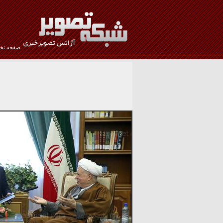
صفحه ن
نام کاربری :