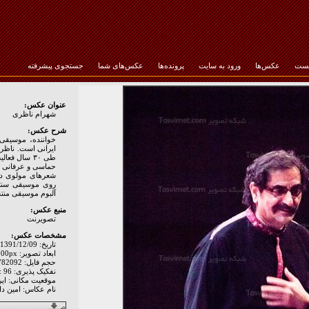
خست
عکس‌ها
ورود به سایت
پرونده‌ها
عکس‌های شما
جستجوی پیشرفته
رمز عبور :
عنوان عکس:
شهرام ناظری
شرح عکس:
خواننده، موسیقی‌
ایرانی است. ناظری
طی ۳۰ سال ف
حماسی و عرفانی ای
شعرهای مولوی در 
آلبوم موسیقی منت
منبع عکس:
تصويرنت
مشخصات عکس:
تاریخ: 1391/12/09
ابعاد تصویر: 1577px * 2000px
حجم فایل: 782092 Byte
نفکیک پذیری: Hor: 96 - Ver: 96
موقعیت مکانی: اير
نام عکاس: امین دا