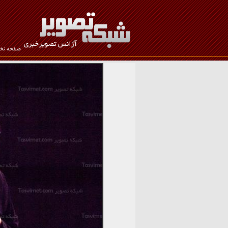
صفحه ن
نام کاربری :