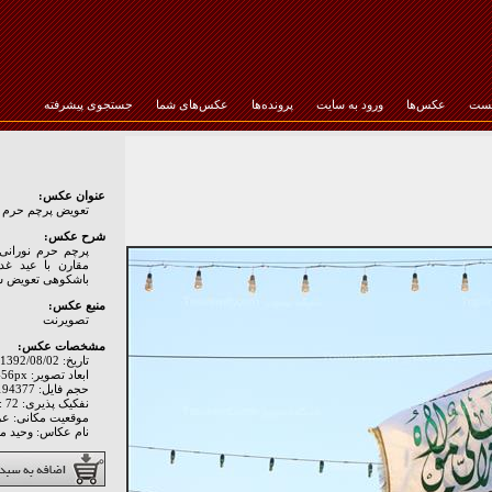
خست
عکس‌ها
ورود به سایت
پرونده‌ها
عکس‌های شما
جستجوی پیشرفته
رمز عبور :
عنوان عکس:
تعویض پرچم حرم ام
شرح عکس:
مقارن با عید غد
باشکوهی تعویض ش
منبع عکس:
تصويرنت
مشخصات عکس:
تاریخ: 1392/08/02
ابعاد تصویر: 5184px * 3456px
حجم فایل: 4194377 Byte
نفکیک پذیری: Hor: 72 - Ver: 72
موقعیت مکانی: ع
نام عکاس: وحید 