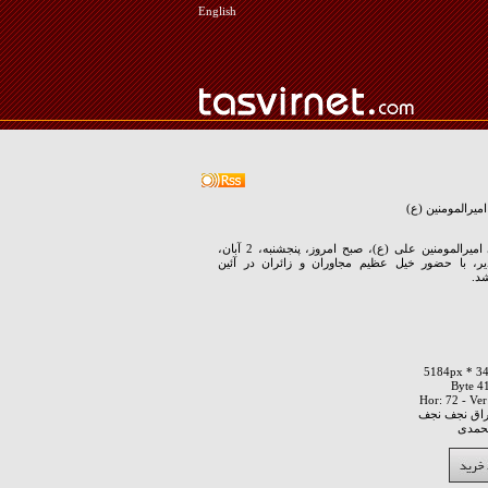
English
یرالمومنین (ع)
پرچم حرم نورانی امیرالمومنین علی (ع)، صبح امروز، پنجشنبه، 2 آبان،
یر، با حضور خیل عظیم مجاوران و زائران در آئین
د.
راق نجف نجف
محمدی