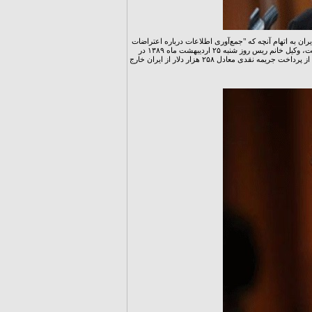
 به جاسوسی بود اما در نهایت آزاد شد. ریس دهم تیرماه 88 هنگام خروج از ایران به اتهام آنچه که "جمع‌آوری اطلاعات درباره اعتراضات
به نتیجه انتخابات ریاست‌جمهوری برای سفارت فرانسه در تهران"، اعلام شد، دستگیر شد. محمد علی مهدوی ثابت، وکیل خانم ریس روز شنبه ۲۵ اردیبهشت ماه ۱۳۸۹ در
گفتگو با خبرگزاری فرانسه اعلام کرده است که بر اساس حکم دادگاه موکل او تبرئه نشده است اما اجازه دارد پس از پرداخت جریمه نقدی معادل ۲۵۸ هزار دلار از ایران خارج