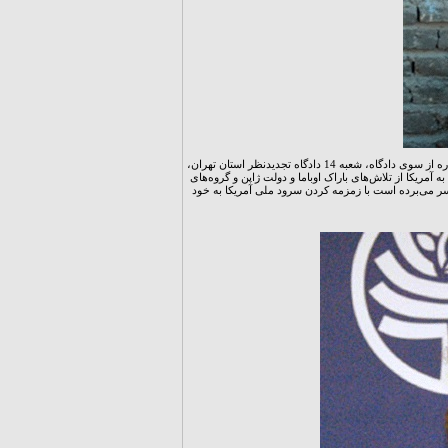
رکسانا صابری «خبرنگار ایرانی – آمریکایی» بود که به اتهام جاسوسی دستگیر شده بود پس از اعتراض به حکم صادره از سوی دادگاه، شعبه 14 دادگاه تجدیدنظر استان تهران،
 آمریکا از تلاش‌های باراک اوباما و دولت ژاپن و گروه‌های
سر می‌برده است با زمزمه کردن سرود ملی آمریکا به خود