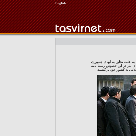
English
انزدهم فروردین سالروز آزاد کردن 15 تفنگدار انگلیسی است که در سوم فروردین 86 به علت تجاوز به آبهای جمهوری
ای بلر در این خصوص رسماَ نامه
امی به کشور خود بازگشتند.