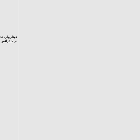
تونلی‌بلر، ن
در کنفرانس م