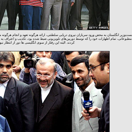
خست‌وزیر انگلستان به محض ورود سربازان نیروی دریایی سلطنتی، ارائه هرگونه تعهد و انجام هرگونه معا
طبوعاتی، تمام اظهارات خود را که توسط دوربین‌های تلویزیونی ضبط شده بود، تکذیب و اعتراف به ورو
کردند. البته این رفتار از سوی انگلیسی ها دور از انتظار نبو