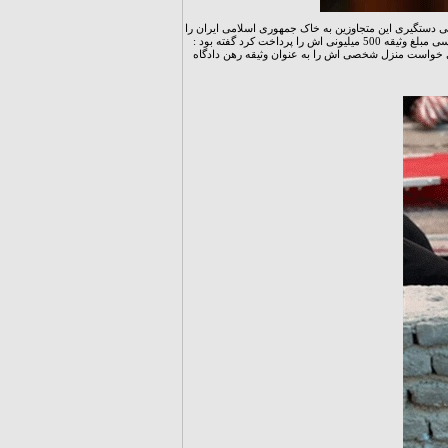
یی دستگیری این متجاوزین به خاک جمهوری اسلامی ایران را
نوعی گروگانگیری جلوه دادند. این زن نیز قبل از دو همراه مرد دیگر با سپردن وثیقه آزاد شد. او درباره اینکه چه کسی مبلغ وثیقه 500 میلیونی اش را پرداخت کرد گفته بود :
می خواست منزل شخصی اش را به عنوان وثیقه رهن دادگاه