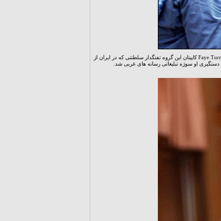
دستگیری تفنگداران انگلیسی به خاطر حضور یک سرباز زن در بین شان با تبلیغات رسانه ای بسیاری همراه بود. Faye Turney کاپیتان این گروه تفنگدار سلطنتی که در ایران از
که دستگیری او سوژه تبلیغاتی رسانه های غربی شد.